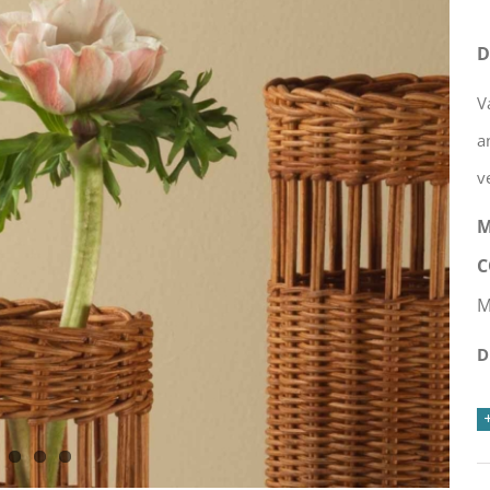
D
V
a
v
M
C
M
D