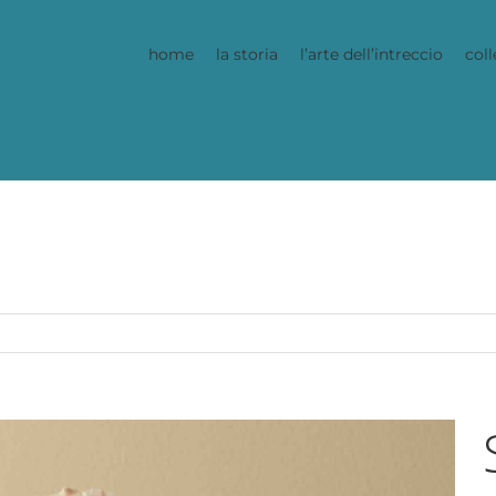
home
la storia
l’arte dell’intreccio
coll