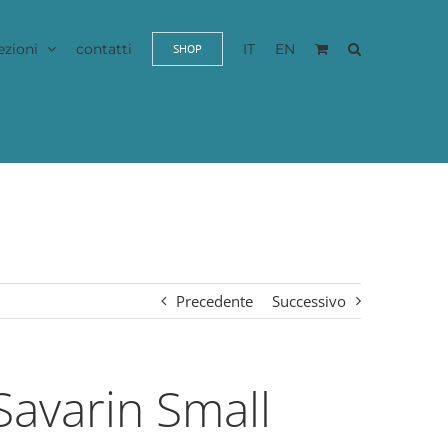
ezioni
contatti
IT
EN
SHOP
Precedente
Successivo
Savarin Small