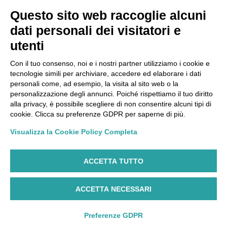
Questo sito web raccoglie alcuni
Condizioni di Vendita
dati personali dei visitatori e
Spese di Spedizione
utenti
Con il tuo consenso, noi e i nostri partner utilizziamo i cookie e
Resi e Rimborsi
tecnologie simili per archiviare, accedere ed elaborare i dati
personali come, ad esempio, la visita al sito web o la
personalizzazione degli annunci. Poiché rispettiamo il tuo diritto
Privacy
alla privacy, è possibile scegliere di non consentire alcuni tipi di
cookie. Clicca su preferenze GDPR per saperne di più.
Privacy Policy
Visualizza la Cookie Policy Completa
Cookie Policy
ACCETTA TUTTO
Webdesign:
Cristina Ferretti – Donald & Company
ACCETTA NECESSARI
Preferenze GDPR