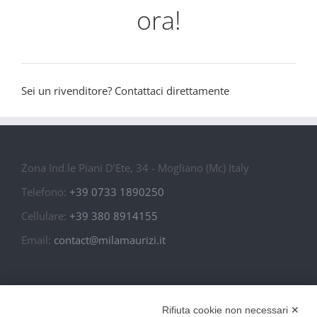
ora!
Sei un rivenditore? Contattaci direttamente
Zona Ind.le Piani D’Ete, 34 - Mogliano (Mc) Italy
Telefono:
+39 0733 1890250
Cellulare:
+39 380 8914155
Email:
contact@milamaurizi.it
In Italy S.r.l. – P. Iva: 02010910434
Rifiuta cookie non necessari ✕