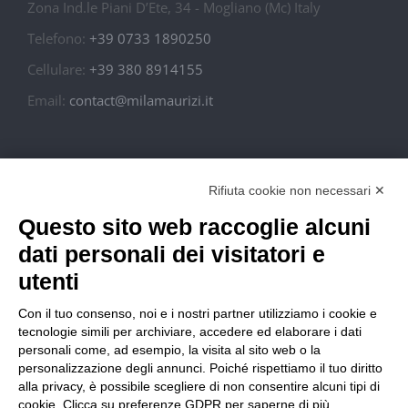
Zona Ind.le Piani D’Ete, 34 - Mogliano (Mc) Italy
Telefono:
+39 0733 1890250
Cellulare:
+39 380 8914155
Email:
contact@milamaurizi.it
In Italy S.r.l. – P. Iva: 02010910434
Rifiuta cookie non necessari ✕
Questo sito web raccoglie alcuni
Condizioni di Vendita
dati personali dei visitatori e
Spese di Spedizione
utenti
Con il tuo consenso, noi e i nostri partner utilizziamo i cookie e
Resi e Rimborsi
tecnologie simili per archiviare, accedere ed elaborare i dati
personali come, ad esempio, la visita al sito web o la
personalizzazione degli annunci. Poiché rispettiamo il tuo diritto
Privacy
alla privacy, è possibile scegliere di non consentire alcuni tipi di
cookie. Clicca su preferenze GDPR per saperne di più.