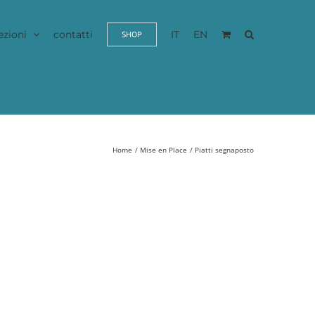
ezioni
contatti
IT
EN
SHOP
Home
Mise en Place
Piatti segnaposto