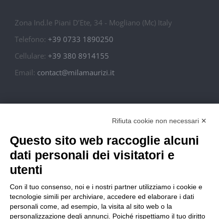
Zona Ind.le Piani D’Ete, 34 - Mogliano (Mc) Italy
Telefono:
+39 0733 1890250
Cellulare:
+39 380 8914155
Email:
contact@milamaurizi.it
In Italy S.r.l. – P. Iva: 02010910434
Rifiuta cookie non necessari ✕
Questo sito web raccoglie alcuni
Condizioni di Vendita
dati personali dei visitatori e
Spese di Spedizione
utenti
Con il tuo consenso, noi e i nostri partner utilizziamo i cookie e
Resi e Rimborsi
tecnologie simili per archiviare, accedere ed elaborare i dati
personali come, ad esempio, la visita al sito web o la
personalizzazione degli annunci. Poiché rispettiamo il tuo diritto