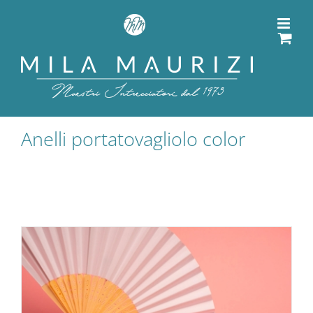
Salta
al
contenuto
Anelli portatovagliolo color