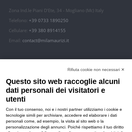
Zona Ind.le Piani D’Ete, 34 - Mogliano (Mc) Italy
Telefono:
+39 0733 1890250
Cellulare:
+39 380 8914155
Email:
contact@milamaurizi.it
In Italy S.r.l. – P. Iva: 02010910434
Rifiuta cookie non necessari ✕
Questo sito web raccoglie alcuni
Condizioni di Vendita
dati personali dei visitatori e
Spese di Spedizione
utenti
Con il tuo consenso, noi e i nostri partner utilizziamo i cookie e
Resi e Rimborsi
tecnologie simili per archiviare, accedere ed elaborare i dati
personali come, ad esempio, la visita al sito web o la
personalizzazione degli annunci. Poiché rispettiamo il tuo diritto
Privacy