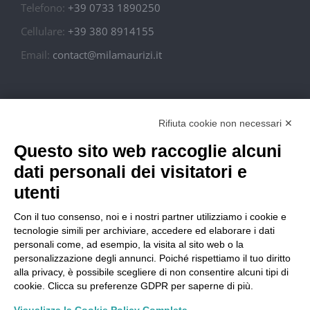
Telefono:
+39 0733 1890250
Cellulare:
+39 380 8914155
Email:
contact@milamaurizi.it
In Italy S.r.l. – P. Iva: 02010910434
Rifiuta cookie non necessari ✕
Questo sito web raccoglie alcuni
Condizioni di Vendita
dati personali dei visitatori e
Spese di Spedizione
utenti
Con il tuo consenso, noi e i nostri partner utilizziamo i cookie e
Resi e Rimborsi
tecnologie simili per archiviare, accedere ed elaborare i dati
personali come, ad esempio, la visita al sito web o la
personalizzazione degli annunci. Poiché rispettiamo il tuo diritto
Privacy
alla privacy, è possibile scegliere di non consentire alcuni tipi di
cookie. Clicca su preferenze GDPR per saperne di più.
Privacy Policy